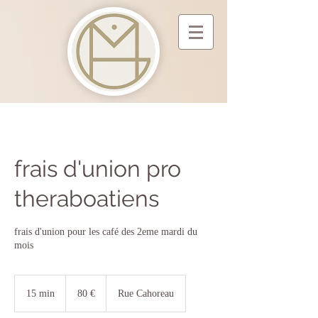
frais d'union pro
theraboatiens
frais d'union pour les café des 2eme mardi du
mois
80
euros
15 min
1
80 €
Rue Cahoreau
5