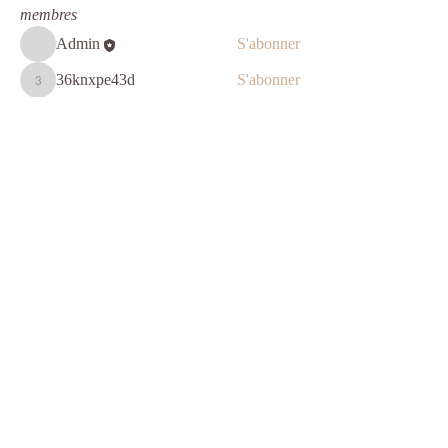
membres
Admin
S'abonner
36knxpe43d
S'abonner
36knxpe43d
Divakar Kolhe
S'abonner
shraddha3410
S'abonner
shraddha3410
Voir tous les membres (4)
Prendre
rendez
-vous
Mentions Légales
​
Contact
​
©. Créé
avec
Wix.com